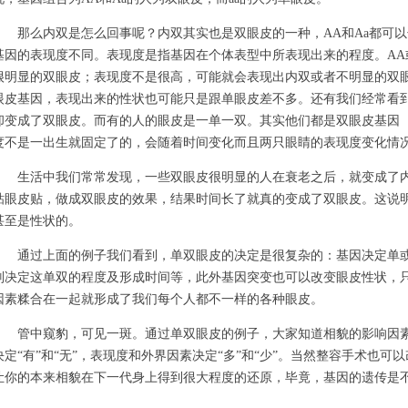
那么内双是怎么回事呢？内双其实也是双眼皮的一种，AA和Aa都可
基因的表现度不同。表现度是指基因在个体表型中所表现出来的程度。AA
很明显的双眼皮；表现度不是很高，可能就会表现出内双或者不明显的双
眼皮基因，表现出来的性状也可能只是跟单眼皮差不多。还有我们经常看
却变成了双眼皮。而有的人的眼皮是一单一双。其实他们都是双眼皮基因（
度不是一出生就固定了的，会随着时间变化而且两只眼睛的表现度变化情
生活中我们常常发现，一些双眼皮很明显的人在衰老之后，就变成了
粘眼皮贴，做成双眼皮的效果，结果时间长了就真的变成了双眼皮。这说
甚至是性状的。
通过上面的例子我们看到，单双眼皮的决定是很复杂的：基因决定单
则决定这单双的程度及形成时间等，此外基因突变也可以改变眼皮性状，
因素糅合在一起就形成了我们每个人都不一样的各种眼皮。
管中窥豹，可见一斑。通过单双眼皮的例子，大家知道相貌的影响因
决定“有”和“无”，表现度和外界因素决定“多”和“少”。当然整容手术也
让你的本来相貌在下一代身上得到很大程度的还原，毕竟，基因的遗传是