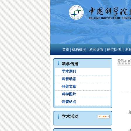
首页
│
机构概况
│
机构设置
│
研究队伍
│
科
您现在
科学传播
·
学术期刊
·
科普动态
·
科普文章
·
科学图片
·
科普站点
学术活动