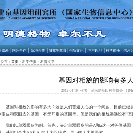
研成果
│
国际合作
│
院地合作
│
研究生教育
│
创新文化
│
党群园地
│
科学传播
│
信息
的位置：
首页
>
科学传播
>
科普文章
基因对相貌的影响有多
2012-04-10 | 作者：多米诺基因科普协会
【
关
基因对相貌的影响有多大？这是人们普遍关心的一个问题。目前已经
单眼皮和双眼皮的基因，有无耳垂的基因等。但是我们的相貌远远没有“基
我们以单双眼皮为例。首先，决定单双眼皮的是A和a这一对等位基因
说，基因组合为AA和Aa的人为双眼皮，而aa的人为单眼皮。