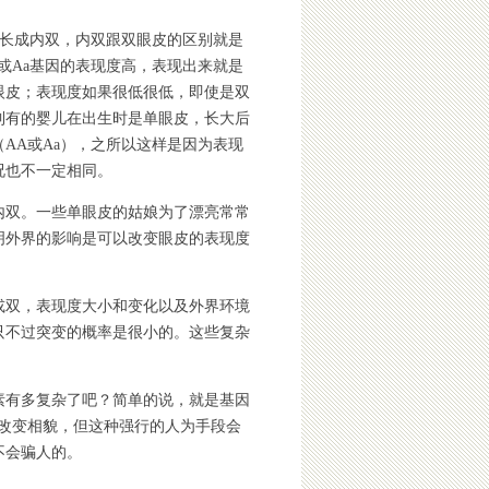
以长成内双，内双跟双眼皮的区别就是
或Aa基因的表现度高，表现出来就是
眼皮；表现度如果很低很低，即使是双
到有的婴儿在出生时是单眼皮，长大后
AA或Aa），之所以这样是因为表现
况也不一定相同。
内双。一些单眼皮的姑娘为了漂亮常常
明外界的影响是可以改变眼皮的表现度
或双，表现度大小和变化以及外界环境
只不过突变的概率是很小的。这些复杂
素有多复杂了吧？简单的说，就是基因
可以改变相貌，但这种强行的人为手段会
不会骗人的。