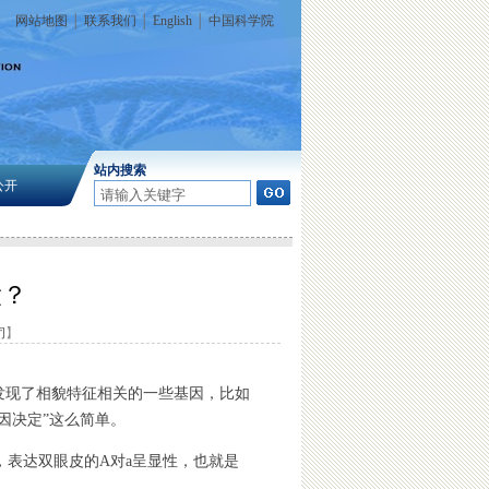
网站地图
│
联系我们
│
English
│
中国科学院
站内搜索
公开
大？
闭
】
发现了相貌特征相关的一些基因，比如
因决定”这么简单。
，表达双眼皮的A对a呈显性，也就是