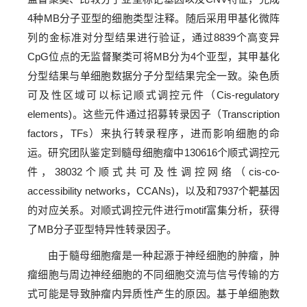
4种MB分子亚型的细胞类型注释。随后采用甲基化微阵
列的金标准对分型结果进行验证，通过8839个高变异
CpG位点的无监督聚类可将MB分为4个亚型，其甲基化
分型结果与单细胞数据分子分型结果完全一致。染色质
可及性区域可以标记顺式调控元件（Cis-regulatory
elements)。这些元件通过招募转录因子（Transcription
factors，TFs）来执行转录程序，进而影响细胞的命
运。研究团队鉴定到髓母细胞瘤中130616个顺式调控元
件，38032个顺式共可及性调控网络（cis-co-
accessibility networks，CCANs)，以及和7937个靶基因
的对应关系。对顺式调控元件进行motif富集分析，获得
了MB分子亚型特异性转录因子。
由于髓母细胞瘤是一种起源于神经细胞的肿瘤，肿
瘤细胞与周边神经细胞的不同细胞交流与信号传输的方
式可能是导致肿瘤内异质性产生的原因。基于单细胞数