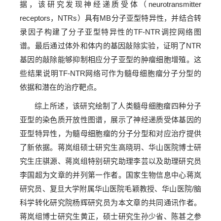
据，该研究发现神经递质受体（neurotransmitter
receptors，NTRs）具有MB分子亚型特异性，并结合转
录因子构建了分子亚型特异性的TF-NTR调控网络图
谱。最后通过体外和体内的基因敲除实验，证明了NTR
基因的敲除能够抑制相应分子亚型的肿瘤细胞增殖。这
些结果说明TF-NTR网络可作为髓母细胞瘤分子分型的
依据和潜在的治疗靶点。
综上所述，该研究绘制了人类髓母细胞瘤四种分子
亚型的染色质开放性图谱，展示了神经递质受体基因的
亚型特异性，为髓母细胞瘤的分子分型和对应治疗提供
了新依据。蒋岚组硕士研究生高晓玥、华山医院博士研
究生庄骐源、蒋岚组特别研究助理李芸以及助理研究员
李国超为文章的并列第一作者。国家生物信息中心蒋岚
研究员、复旦大学附属华山医院毛颖教授、华山医院/脑
科学转化研究院杨辉研究员为本文章的共同通讯作者。
蒋岚组博士研究生黄正，硕士研究生孙少省、陈甚之参