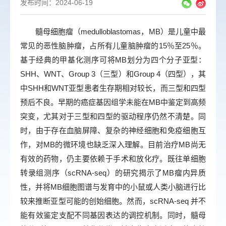
发布时间：2024-06-19
髓母细胞瘤（medulloblastomas，MB）是儿童中最
常见的恶性脑肿瘤，占所有儿童脑肿瘤的15％至25％。
基于经典的甲基化测序可将MB划分为四个分子亚型：
SHH、WNT、Group 3（三型）和Group 4（四型），其
中SHH和WNT亚型患者生存期相对较长，而三型和四型
预后不良。早期的癌症基因组学未能在MB中鉴定到高频
突变，尤其对于三型和四型的驱动程序仍然不清楚。同
时，由于存在血脑屏障、复杂的神经细胞和免疫细胞互
作，对MB的微环境也缺乏深入理解。目前治疗MB尚无
有效的药物，仍主要依赖于手术和放化疗。既往单细胞
转录组测序（scRNA-seq）的研究揭示了MB瘤内异质
性，并将MB细胞图谱与发育中的小鼠或人类小脑进行比
较来推断亚型可能的创始细胞。然而，scRNA-seq 并不
能有效鉴定支配不同基因表达的调控机制。同时，髓母