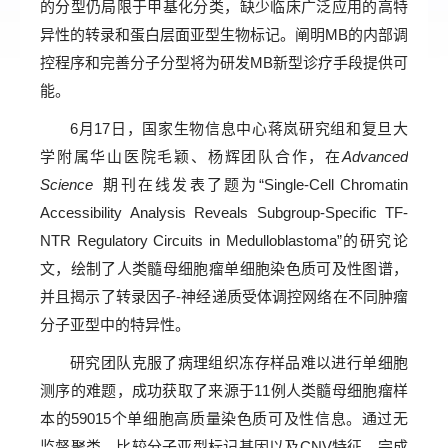
的分型仍局限于甲基化分类，缺少临床广泛应用的高特
异性的转录和蛋白层面亚型生物标记。阐明MB的内部调
控程序和完善分子分型将为研发MB新型诊疗手段提供可
能。
6月17日，国家生物信息中心蒋岚研究组和复旦大
学附属华山医院毛颖、杨辉团队合作，在
Advanced
Science
期刊在线发表了题为“Single-Cell Chromatin
Accessibility Analysis Reveals Subgroup-Specific TF-
NTR Regulatory Circuits in Medulloblastoma”的研究论
文，绘制了人类髓母细胞瘤单细胞染色质可及性图谱，
并且揭示了转录因子-神经递质受体调控网络在不同肿瘤
分子亚型中的特异性。
研究团队克服了病理组织冻存样品难以进行单细胞
测序的难题，成功获取了来源于11例人类髓母细胞瘤样
本的59015个单细胞高质量染色质可及性信息。通过无
监督聚类、比较分子亚型标记基因以及CNV特征，完成