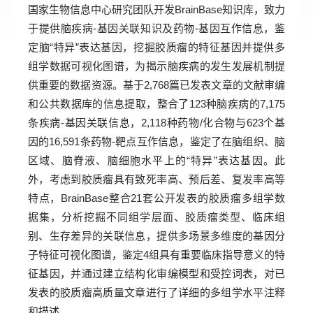
国家生物信息中心研究团队开发BrainBase知识库，致力
于提供脑疾病-基因关联知识及药物-基因互作信息，鉴
定脑“特异”表达基因，挖掘胶质瘤的特征基因并提供多
组学数据可视化图谱，为揭示脑疾病的发生发展机制提
供重要的数据资源。基于2,768篇已发表文章的文献审编
和公共数据库的信息提取，整合了123种脑疾病的7,175
条疾病-基因关联信息，2,118种药物/化合物与623个基
因的16,591条药物-靶点互作信息，鉴定了在脑组织、脑
区域、脑脊液、脑细胞水平上的“特异”表达基因。此
外，考虑到胶质瘤具有致死率高、预后差、复发率高等
特点，BrainBase整合21套公开发表的胶质瘤多组学数
据集，分析挖掘不同组学层面、胶质瘤类型、临床组
别、生存差异的关联信息，提供多场景多维度的基因分
子特征可视化图谱，鉴定4组具有重要临床指导意义的特
征基因，并通过建立结构化审编模型和受控词表，对已
发表的胶质瘤高质量文章进行了详细的多组学水平注释
和描述。