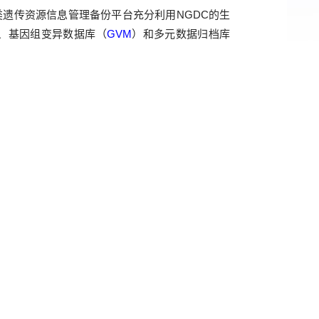
类遗传资源信息管理备份平台充分利用
NGDC
的生
、基因组变异数据库（
GVM
）和多元数据归档库