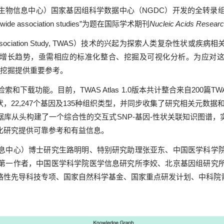
信息中心）国家基因组科学数据中心（NGDC）开发的全转录组关
ptome-wide association studies”为题在国际学术期刊
Nucleic Acids Resear
 Association Study, TWAS）技术的兴起为探索人类复杂
年增长趋势，亟需相应的标准化整合、挖掘及可视化分析。为应对
和挖掘提供重要参考。
和下载功能。目前，TWAS Atlas 1.0版本共计整合来自200篇T
状，22,247个基因及135种组织类型，并同步收集了研究相关元数
数据库从头构建了一个综合性的交互式SNP-基因-性状关联知识图
化研究提供可靠参考和有益信息。
中心）博士研究生路明明、特别研究助理张亚东、中国医学科学院
第一作者，中国医学科学院医学信息研究所李姣、北京基因组研究
略性先导科技专项、国家自然科学基金、国家重点研发计划、中科院