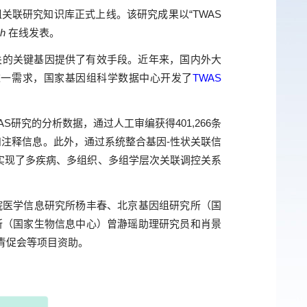
联研究知识库正式上线。该研究成果以“TWAS
ch
在线发表。
性状或疾病相关的关键基因提供了有效手段。近年来，国内外大
这一需求，国家基因组科学数据中心开发了
TWAS
WAS研究的分析数据，通过人工审编获得401,266条
据和注释信息。此外，通过系统整合基因-性状关联信
谱，实现了多疾病、多组织、多组学层次关联调控关系
医学信息研究所杨丰春、北京基因组研究所（国
所（国家生物信息中心）曾瀞瑶助理研究员和肖景
青促会等项目资助。