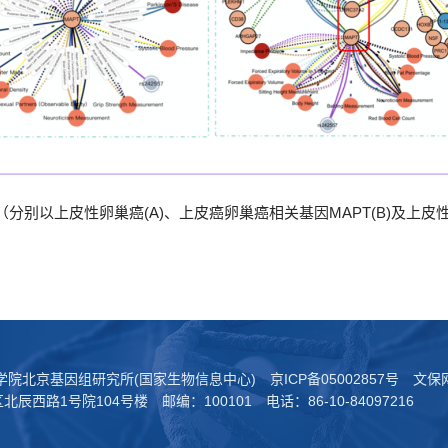
（分别以上皮性卵巢癌(A)、上皮癌卵巢癌相关基因MAPT(B)及上
科学院北京基因组研究所(国家生物信息中心)
京ICP备05002857号
文保网
西路1号院104号楼 邮编：100101 电话：86-10-84097216