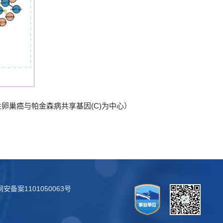
皮性卵巢癌与帕金森病共享基因(C)为中心）
安备案1101050063号