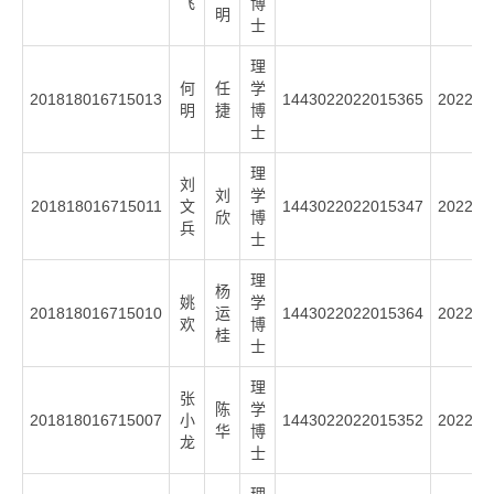
飞
博
明
士
理
何
任
学
201818016715013
1443022022015365
2022
明
捷
博
士
理
刘
刘
学
201818016715011
文
1443022022015347
2022
欣
博
兵
士
理
杨
姚
学
201818016715010
运
1443022022015364
2022
欢
博
桂
士
理
张
陈
学
201818016715007
小
1443022022015352
2022
华
博
龙
士
理