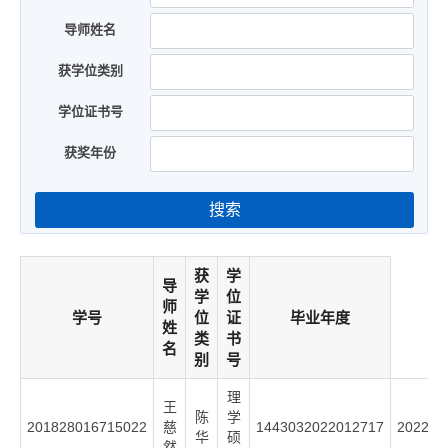
导师姓名
获学位类别
学位证书号
获奖年份
搜索
获
学
导
学
位
师
学号
位
证
毕业年度
姓
类
书
名
别
号
理
王
陈
学
201828016715022
慈
1443032022012717
2022
华
硕
然