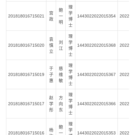
理
鲍
宫
学
201818016715021
一
1443022022015354
2022
政
博
明
士
理
袁
刘
学
201818016715020
慎
1443022022015368
2022
江
博
立
士
理
于
慈
学
201818016715019
子
维
1443022022015367
2022
博
惠
敏
士
理
赵
方
学
201818016715017
学
向
1443022022015366
2022
博
彤
东
士
理
鲍
杨
学
201818016715016
一
1443022022015353
2022