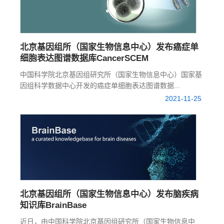
北京基因组所（国家生物信息中心）发布癌症单
细胞表达图谱数据库CancerSCEM
中国科学院北京基因组研究所（国家生物信息中心）国家基
因组科学数据中心开发的癌症单细胞表达图谱数据...
2021-11-25
北京基因组所（国家生物信息中心）发布脑疾病
知识库BrainBase
近日，由中国科学院北京基因组研究所（国家生物信息中